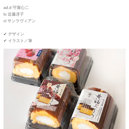
ad,d 守屋心二
lo 近藤冴子
cl サンラヴィアン
✔ デザイン
✔ イラスト／筆