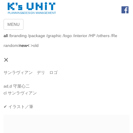
MENU
all
/
branding
/
package
/
graphic
/
logo
/
interior
/
HP
/
others
/
Re
random
/
new<
>old
×
サンラヴィアン デリ ロゴ
ad,d 守屋心二
cl サンラヴィアン
✔ イラスト／筆