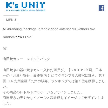
MENU
all
/
branding
/
package
/
graphic
/
logo
/
interior
/
HP
/
others
/
Re
random
/
new<
>old
×
有田焼カレー レトルトパック
有田焼きの器に焼きカレー入れた商品が、【BRUTUS 企画、日本
一の「お取り寄せ」最終案内 】にてグランプリの栄冠に輝き、第７
回 ＪＲ九州企画「九州の駅弁」ランキングでは第１位を獲得しまし
た。
その商品のレトルトパッケージをデザインしました。
有田焼きの爽やかなイメージと高級感をイメージしてデザインしま
した。