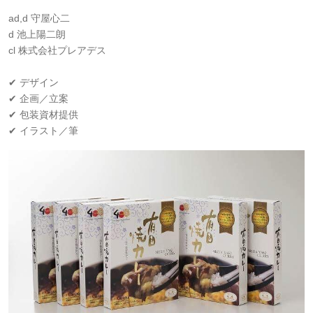
ad,d 守屋心二
d 池上陽二朗
cl 株式会社プレアデス
✔ デザイン
✔ 企画／立案
✔ 包装資材提供
✔ イラスト／筆