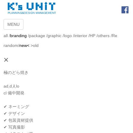
MENU
all
/
branding
/
package
/
graphic
/
logo
/
interior
/
HP
/
others
/
Re
random
/
new<
>old
×
極のどら焼き
ad,d,il,lo
cl 備中開発
✔ ネーミング
✔ デザイン
✔ 包装資材提供
✔ 写真撮影