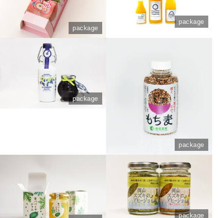
package
package
package
package
package