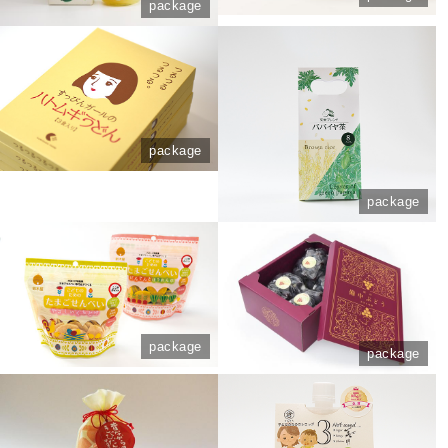
package
package
package
package
package