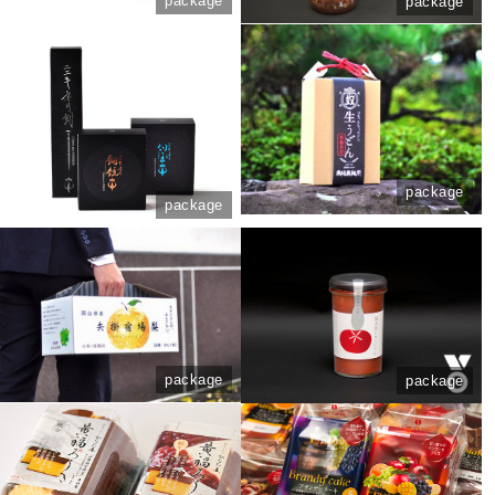
package
package
package
package
package
package