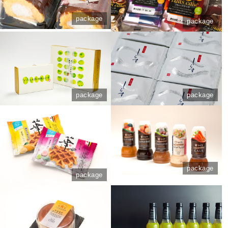
package
package
package
package
package
package