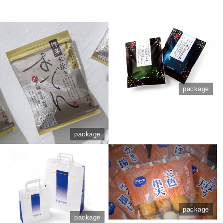
package
package
package
package