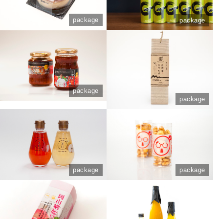
package
package
package
package
package
package