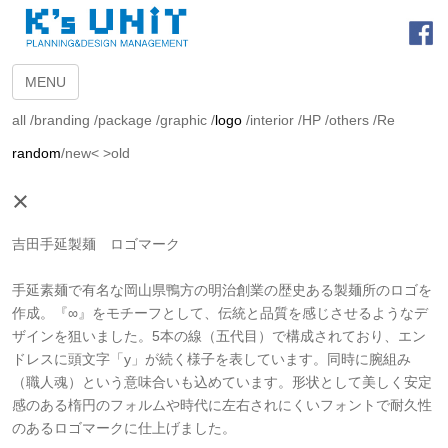
MENU
all
/
branding
/
package
/
graphic
/
logo
/
interior
/
HP
/
others
/
Re
random
/
new<
>old
×
吉田手延製麺 ロゴマーク
手延素麺で有名な岡山県鴨方の明治創業の歴史ある製麺所のロゴを
作成。『∞』をモチーフとして、伝統と品質を感じさせるようなデ
ザインを狙いました。5本の線（五代目）で構成されており、エン
ドレスに頭文字「y」が続く様子を表しています。同時に腕組み
（職人魂）という意味合いも込めています。形状として美しく安定
感のある楕円のフォルムや時代に左右されにくいフォントで耐久性
のあるロゴマークに仕上げました。