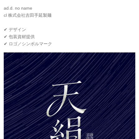
ad.d. no name
cl 株式会社吉田手延製麺
✔ デザイン
✔ 包装資材提供
✔ ロゴ／シンボルマーク