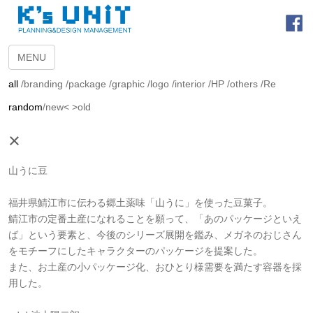
MENU
all
/
branding
/
package
/
graphic
/
logo
/
interior
/
HP
/
others
/
Re
random
/
new<
>old
×
山うに豆
福井県鯖江市に伝わる郷土薬味「山うに」を使った豆菓子。
鯖江市の定番土産になれることを願って、「あのパッケージといえ
ば」という要素と、今後のシリーズ展開を鑑み、メガネのおじさん
をモチーフにしたキャラクターのパッケージを提案した。
また、お土産の小パッケージ化、おひとり様需要を満たす容器を採
用した。