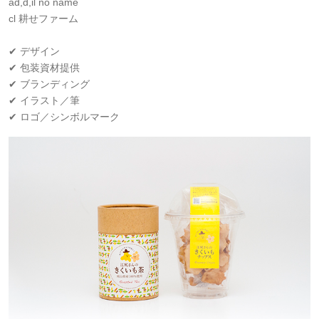
ad,d,il no name
cl 耕せファーム
✔ デザイン
✔ 包装資材提供
✔ ブランディング
✔ イラスト／筆
✔ ロゴ／シンボルマーク