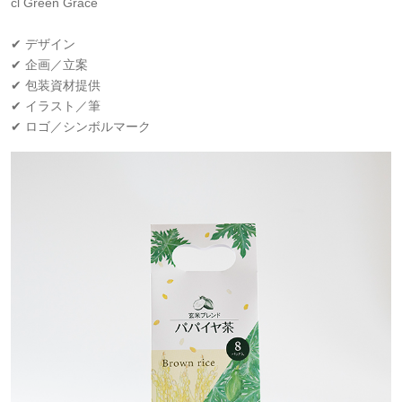
cl Green Grace
✔ デザイン
✔ 企画／立案
✔ 包装資材提供
✔ イラスト／筆
✔ ロゴ／シンボルマーク