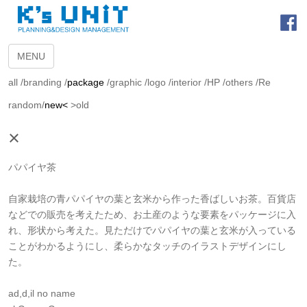
MENU
all
/
branding
/
package
/
graphic
/
logo
/
interior
/
HP
/
others
/
Re
random
/
new<
>old
×
パパイヤ茶
自家栽培の青パパイヤの葉と玄米から作った香ばしいお茶。百貨店
などでの販売を考えたため、お土産のような要素をパッケージに入
れ、形状から考えた。見ただけでパパイヤの葉と玄米が入っている
ことがわかるようにし、柔らかなタッチのイラストデザインにし
た。
ad,d,il no name