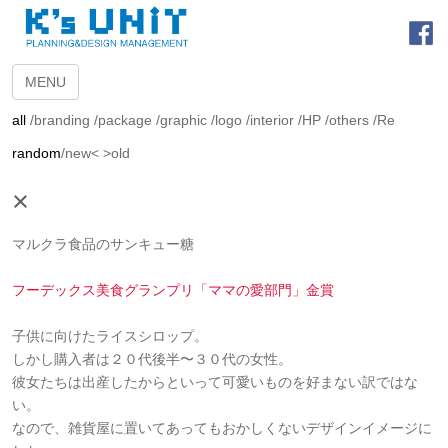
MENU
all
/
branding
/
package
/
graphic
/
logo
/
interior
/
HP
/
others
/
Re
random
/
new<
>old
×
マルクラ食品のサンキュー糖
フーデックス美食グランプリ「ママの愛部門」金賞
子供に向けたライスシロップ。
しかし購入者は２０代後半〜３０代の女性。
彼女たちは出産したからといって可愛いものを好まない訳ではな
い。
なので、雑貨屋に置いてあってもおかしくないデザインイメージに