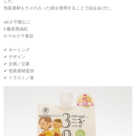
した。
包装資材もラメの入った紙を使用することで品をあげた。
ad,d 守屋心二
il 藤原美由紀
cl マルクラ食品
✔ ネーミング
✔ デザイン
✔ 企画／立案
✔ 包装資材提供
✔ イラスト／筆