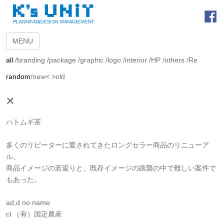
MENU
all
/
branding
/
package
/
graphic
/
logo
/
interior
/
HP
/
others
/
Re
random
/
new<
>old
×
ハトムギ茶
多くのリピーターに愛されてきたロングセラー商品のリニューア
ル。
商品イメージの若返りと、既存イメージの踏襲の中で難しい案件で
もあった。
ad,d no name
cl （有）国定農産