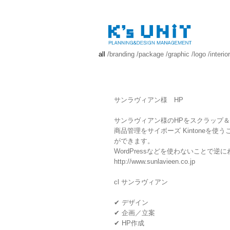
all
/
branding
/
package
/
graphic
/
logo
/
interior
サンラヴィアン様 HP
サンラヴィアン様のHPをスクラップ
商品管理をサイボーズ Kintoneを使
ができます。
WordPressなどを使わないことで
http://www.sunlavieen.co.jp
cl サンラヴィアン
✔ デザイン
✔ 企画／立案
✔ HP作成