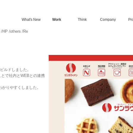
What's New
Work
Think
Company
Pro
/
HP
/
others
/
Re
＆ビルドしました。
うことで社内とWEBとの連携
逆にわかりやすくしました。