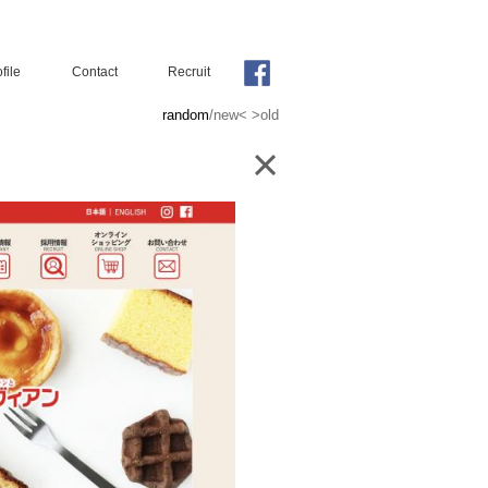
file
Contact
Recruit
random
/
new<
>old
×